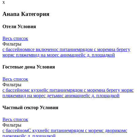
x
Анапа
Категория
Отели
Условия
Весь список
Фильтры
с бассейном
все включено
с питанием
рядом с морем
на берегу
моря
с пляжем
вид на море
с анимацией
с д. площадкой
Гостевые дома
Условия
Весь список
Фильтры
с бассейном
с кухней
с питанием
рядом с морем
на берегу моря
с
пляжем
вид на море
с детьми
с анимацией
с д. площадкой
Частный сектор
Условия
Весь список
Фильтры
с бассейном
С кухней
с питанием
рядом с морем
с двориком
с
парковкой
с д. площадкой