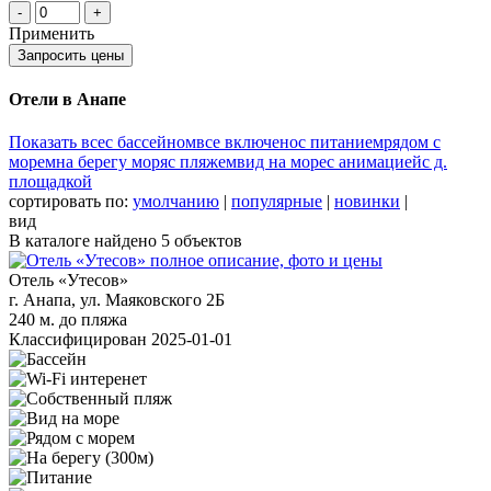
-
+
Применить
Запросить цены
Отели в Анапе
Показать все
с бассейном
все включено
с питанием
рядом с
морем
на берегу моря
с пляжем
вид на море
с анимацией
с д.
площадкой
сортировать по:
умолчанию
|
популярные
|
новинки
|
вид
В каталоге найдено
5
объектов
Отель «Утесов»
г. Анапа, ул. Маяковского 2Б
240 м. до пляжа
Классифицирован 2025-01-01