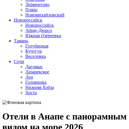
Лермонтово
Пляхо
Новомихайловский
Новороссийск
Новороссийск
Абрау-Дюрсо
Южная Озереевка
Тамань
Голубицкая
Кучугур
Веселовка
Сочи
Дагомыс
Лазаревское
Лоо
Головинка
Нижняя Хобза
Хоста
Отели в Анапе с панорамным
видом на море 2026