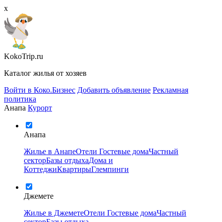
x
KokoTrip.ru
Каталог жилья от хозяев
Войти в Коко.Бизнес
Добавить объявление
Рекламная
политика
Анапа
Курорт
Анапа
Жилье в Анапе
Отели
Гостевые дома
Частный
сектор
Базы отдыха
Дома и
Коттеджи
Квартиры
Глемпинги
Джемете
Жилье в Джемете
Отели
Гостевые дома
Частный
сектор
Базы отдыха