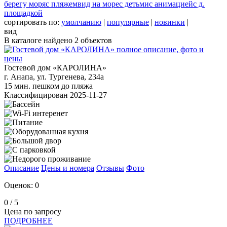
берегу моря
с пляжем
вид на море
с детьми
с анимацией
с д.
площадкой
сортировать по:
умолчанию
|
популярные
|
новинки
|
вид
В каталоге найдено
2
объектов
Гостевой дом «КАРОЛИНА»
г. Анапа, ул. Тургенева, 234а
15 мин. пешком до пляжа
Классифицирован 2025-11-27
Описание
Цены и номера
Отзывы
Фото
Оценок: 0
0
/ 5
Цена по запросу
ПОДРОБНЕЕ