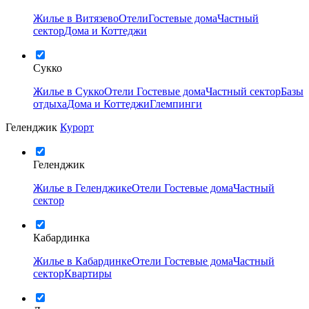
Жилье в Витязево
Отели
Гостевые дома
Частный
сектор
Дома и Коттеджи
Сукко
Жилье в Сукко
Отели
Гостевые дома
Частный сектор
Базы
отдыха
Дома и Коттеджи
Глемпинги
Геленджик
Курорт
Геленджик
Жилье в Геленджике
Отели
Гостевые дома
Частный
сектор
Кабардинка
Жилье в Кабардинке
Отели
Гостевые дома
Частный
сектор
Квартиры