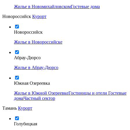
Жилье в Новомихайловском
Гостевые дома
Новороссийск
Курорт
Новороссийск
Жилье в Новороссийске
Абрау-Дюрсо
Жилье в Абрау-Дюрсо
Южная Озереевка
Жилье в Южной Озереевке
Гостиницы и отели
Гостевые
дома
Частный сектор
Тамань
Курорт
Голубицкая