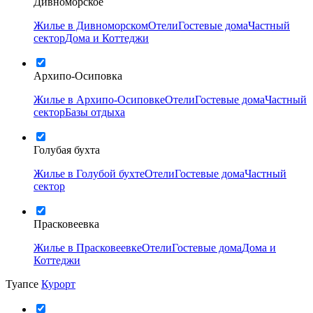
Дивноморское
Жилье в Дивноморском
Отели
Гостевые дома
Частный
сектор
Дома и Коттеджи
Архипо-Осиповка
Жилье в Архипо-Осиповке
Отели
Гостевые дома
Частный
сектор
Базы отдыха
Голубая бухта
Жилье в Голубой бухте
Отели
Гостевые дома
Частный
сектор
Прасковеевка
Жилье в Прасковеевке
Отели
Гостевые дома
Дома и
Коттеджи
Туапсе
Курорт