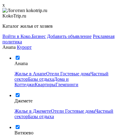
x
KokoTrip.ru
Каталог жилья от хозяев
Войти в Коко.Бизнес
Добавить объявление
Рекламная
политика
Анапа
Курорт
Анапа
Жилье в Анапе
Отели
Гостевые дома
Частный
сектор
Базы отдыха
Дома и
Коттеджи
Квартиры
Глемпинги
Джемете
Жилье в Джемете
Отели
Гостевые дома
Частный
сектор
Базы отдыха
Витязево