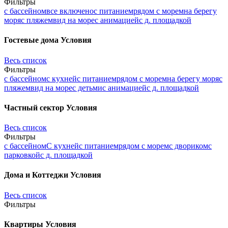
Фильтры
с бассейном
все включено
с питанием
рядом с морем
на берегу
моря
с пляжем
вид на море
с анимацией
с д. площадкой
Гостевые дома
Условия
Весь список
Фильтры
с бассейном
с кухней
с питанием
рядом с морем
на берегу моря
с
пляжем
вид на море
с детьми
с анимацией
с д. площадкой
Частный сектор
Условия
Весь список
Фильтры
с бассейном
С кухней
с питанием
рядом с морем
с двориком
с
парковкой
с д. площадкой
Дома и Коттеджи
Условия
Весь список
Фильтры
Квартиры
Условия