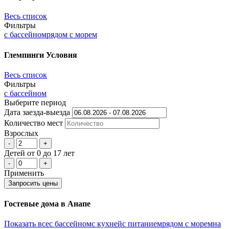
Весь список
Фильтры
с бассейном
рядом с морем
Глемпинги
Условия
Весь список
Фильтры
с бассейном
Выберите период
Дата заезда-выезда
Количеcтво мест
Взрослых
-
+
Детей
от 0 до 17 лет
-
+
Применить
Запросить цены
Гостевые дома в Анапе
Показать все
с бассейном
с кухней
с питанием
рядом с морем
на