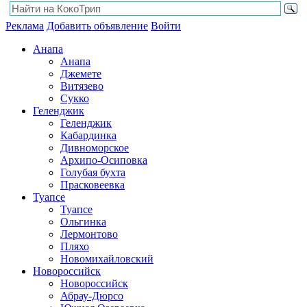
Реклама
Добавить объявление
Войти
Анапа
Анапа
Джемете
Витязево
Сукко
Геленджик
Геленджик
Кабардинка
Дивноморское
Архипо-Осиповка
Голубая бухта
Прасковеевка
Туапсе
Туапсе
Ольгинка
Лермонтово
Пляхо
Новомихайловский
Новороссийск
Новороссийск
Абрау-Дюрсо