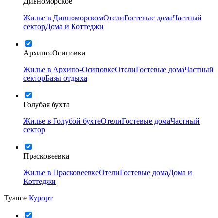
Дивноморское
Жилье в Дивноморском
Отели
Гостевые дома
Частный
сектор
Дома и Коттеджи
Архипо-Осиповка
Жилье в Архипо-Осиповке
Отели
Гостевые дома
Частный
сектор
Базы отдыха
Голубая бухта
Жилье в Голубой бухте
Отели
Гостевые дома
Частный
сектор
Прасковеевка
Жилье в Прасковеевке
Отели
Гостевые дома
Дома и
Коттеджи
Туапсе
Курорт