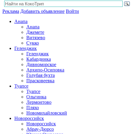
Реклама
Добавить объявление
Войти
Анапа
Анапа
Джемете
Витязево
Сукко
Геленджик
Геленджик
Кабардинка
Дивноморское
Архипо-Осиповка
Голубая бухта
Прасковеевка
Туапсе
Туапсе
Ольгинка
Лермонтово
Пляхо
Новомихайловский
Новороссийск
Новороссийск
Абрау-Дюрсо