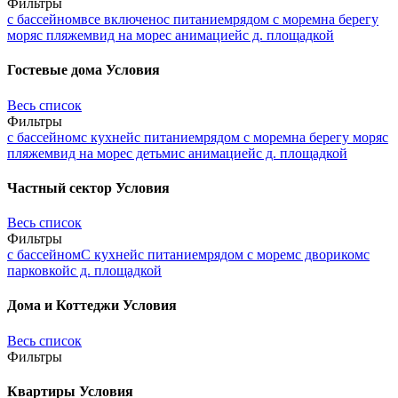
Фильтры
с бассейном
все включено
с питанием
рядом с морем
на берегу
моря
с пляжем
вид на море
с анимацией
с д. площадкой
Гостевые дома
Условия
Весь список
Фильтры
с бассейном
с кухней
с питанием
рядом с морем
на берегу моря
с
пляжем
вид на море
с детьми
с анимацией
с д. площадкой
Частный сектор
Условия
Весь список
Фильтры
с бассейном
С кухней
с питанием
рядом с морем
с двориком
с
парковкой
с д. площадкой
Дома и Коттеджи
Условия
Весь список
Фильтры
Квартиры
Условия