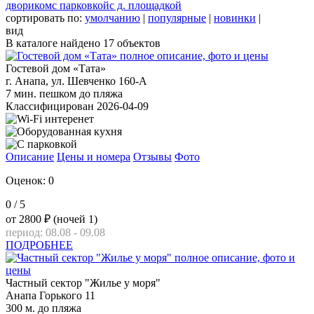
двориком
с парковкой
с д. площадкой
сортировать по:
умолчанию
|
популярные
|
новинки
|
вид
В каталоге найдено
17
объектов
Гостевой дом «Тата»
г. Анапа, ул. Шевченко 160-А
7 мин. пешком до пляжа
Классифицирован 2026-04-09
Описание
Цены и номера
Отзывы
Фото
Оценок: 0
0
/ 5
от
2800 ₽
(ночей 1)
период: 08.08 - 09.08
ПОДРОБНЕЕ
Частный сектор "Жилье у моря"
Анапа Горького 11
300 м. до пляжа