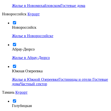
Жилье в Новомихайловском
Гостевые дома
Новороссийск
Курорт
Новороссийск
Жилье в Новороссийске
Абрау-Дюрсо
Жилье в Абрау-Дюрсо
Южная Озереевка
Жилье в Южной Озереевке
Гостиницы и отели
Гостевые
дома
Частный сектор
Тамань
Курорт
Голубицкая