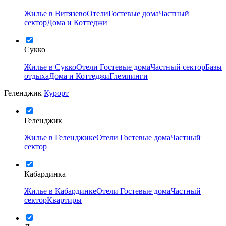
Жилье в Витязево
Отели
Гостевые дома
Частный
сектор
Дома и Коттеджи
Сукко
Жилье в Сукко
Отели
Гостевые дома
Частный сектор
Базы
отдыха
Дома и Коттеджи
Глемпинги
Геленджик
Курорт
Геленджик
Жилье в Геленджике
Отели
Гостевые дома
Частный
сектор
Кабардинка
Жилье в Кабардинке
Отели
Гостевые дома
Частный
сектор
Квартиры