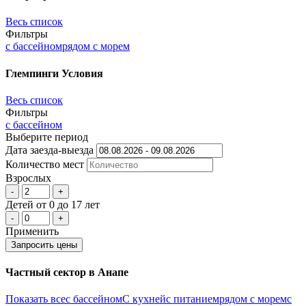
Весь список
Фильтры
с бассейном
рядом с морем
Глемпинги
Условия
Весь список
Фильтры
с бассейном
Выберите период
Дата заезда-выезда
Количеcтво мест
Взрослых
-
+
Детей
от 0 до 17 лет
-
+
Применить
Запросить цены
Частный сектор в Анапе
Показать все
с бассейном
С кухней
с питанием
рядом с морем
с