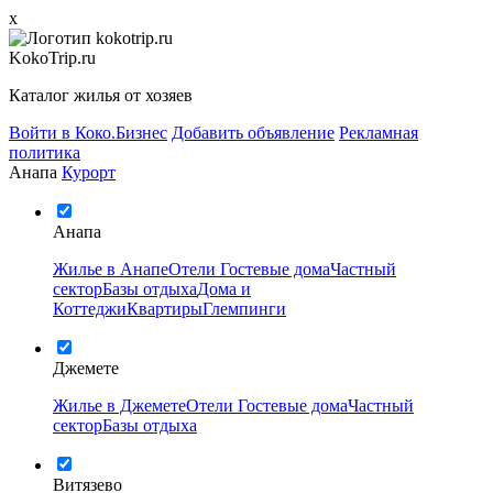
x
KokoTrip.ru
Каталог жилья от хозяев
Войти в Коко.Бизнес
Добавить объявление
Рекламная
политика
Анапа
Курорт
Анапа
Жилье в Анапе
Отели
Гостевые дома
Частный
сектор
Базы отдыха
Дома и
Коттеджи
Квартиры
Глемпинги
Джемете
Жилье в Джемете
Отели
Гостевые дома
Частный
сектор
Базы отдыха
Витязево