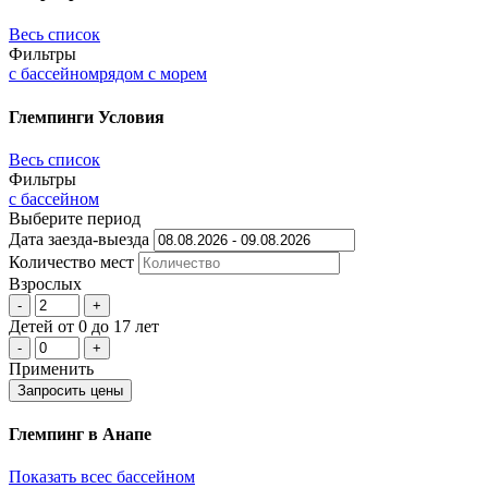
Весь список
Фильтры
с бассейном
рядом с морем
Глемпинги
Условия
Весь список
Фильтры
с бассейном
Выберите период
Дата заезда-выезда
Количеcтво мест
Взрослых
-
+
Детей
от 0 до 17 лет
-
+
Применить
Запросить цены
Глемпинг в Анапе
Показать все
с бассейном