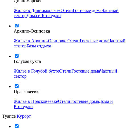
Дивноморское
Жилье в Дивноморском
Отели
Гостевые дома
Частный
сектор
Дома и Коттеджи
Архипо-Осиповка
Жилье в Архипо-Осиповке
Отели
Гостевые дома
Частный
сектор
Базы отдыха
Голубая бухта
Жилье в Голубой бухте
Отели
Гостевые дома
Частный
сектор
Прасковеевка
Жилье в Прасковеевке
Отели
Гостевые дома
Дома и
Коттеджи
Туапсе
Курорт