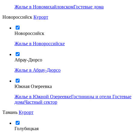
Жилье в Новомихайловском
Гостевые дома
Новороссийск
Курорт
Новороссийск
Жилье в Новороссийске
Абрау-Дюрсо
Жилье в Абрау-Дюрсо
Южная Озереевка
Жилье в Южной Озереевке
Гостиницы и отели
Гостевые
дома
Частный сектор
Тамань
Курорт
Голубицкая