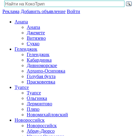
Реклама
Добавить объявление
Войти
Анапа
Анапа
Джемете
Витязево
Сукко
Геленджик
Геленджик
Кабардинка
Дивноморское
Архипо-Осиповка
Голубая бухта
Прасковеевка
Туапсе
Туапсе
Ольгинка
Лермонтово
Пляхо
Новомихайловский
Новороссийск
Новороссийск
Абрау-Дюрсо