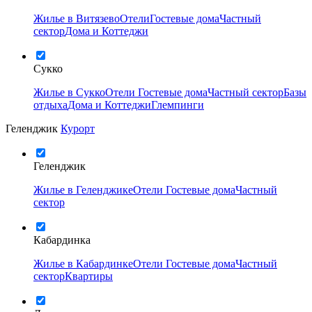
Жилье в Витязево
Отели
Гостевые дома
Частный
сектор
Дома и Коттеджи
Сукко
Жилье в Сукко
Отели
Гостевые дома
Частный сектор
Базы
отдыха
Дома и Коттеджи
Глемпинги
Геленджик
Курорт
Геленджик
Жилье в Геленджике
Отели
Гостевые дома
Частный
сектор
Кабардинка
Жилье в Кабардинке
Отели
Гостевые дома
Частный
сектор
Квартиры