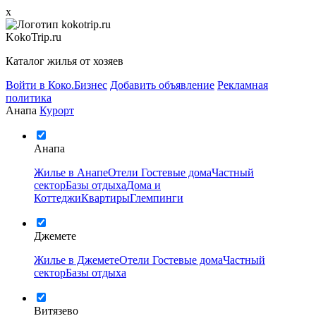
x
KokoTrip.ru
Каталог жилья от хозяев
Войти в Коко.Бизнес
Добавить объявление
Рекламная
политика
Анапа
Курорт
Анапа
Жилье в Анапе
Отели
Гостевые дома
Частный
сектор
Базы отдыха
Дома и
Коттеджи
Квартиры
Глемпинги
Джемете
Жилье в Джемете
Отели
Гостевые дома
Частный
сектор
Базы отдыха
Витязево