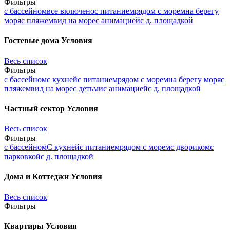
Фильтры
с бассейном
все включено
с питанием
рядом с морем
на берегу
моря
с пляжем
вид на море
с анимацией
с д. площадкой
Гостевые дома
Условия
Весь список
Фильтры
с бассейном
с кухней
с питанием
рядом с морем
на берегу моря
с
пляжем
вид на море
с детьми
с анимацией
с д. площадкой
Частный сектор
Условия
Весь список
Фильтры
с бассейном
С кухней
с питанием
рядом с морем
с двориком
с
парковкой
с д. площадкой
Дома и Коттеджи
Условия
Весь список
Фильтры
Квартиры
Условия