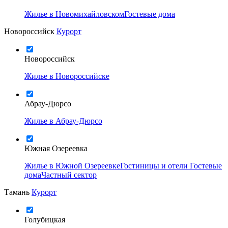
Жилье в Новомихайловском
Гостевые дома
Новороссийск
Курорт
Новороссийск
Жилье в Новороссийске
Абрау-Дюрсо
Жилье в Абрау-Дюрсо
Южная Озереевка
Жилье в Южной Озереевке
Гостиницы и отели
Гостевые
дома
Частный сектор
Тамань
Курорт
Голубицкая