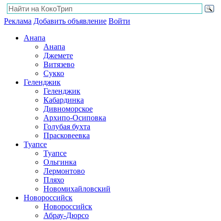
Реклама
Добавить объявление
Войти
Анапа
Анапа
Джемете
Витязево
Сукко
Геленджик
Геленджик
Кабардинка
Дивноморское
Архипо-Осиповка
Голубая бухта
Прасковеевка
Туапсе
Туапсе
Ольгинка
Лермонтово
Пляхо
Новомихайловский
Новороссийск
Новороссийск
Абрау-Дюрсо