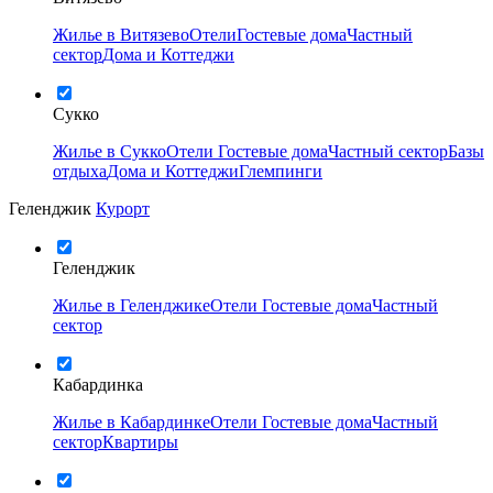
Жилье в Витязево
Отели
Гостевые дома
Частный
сектор
Дома и Коттеджи
Сукко
Жилье в Сукко
Отели
Гостевые дома
Частный сектор
Базы
отдыха
Дома и Коттеджи
Глемпинги
Геленджик
Курорт
Геленджик
Жилье в Геленджике
Отели
Гостевые дома
Частный
сектор
Кабардинка
Жилье в Кабардинке
Отели
Гостевые дома
Частный
сектор
Квартиры