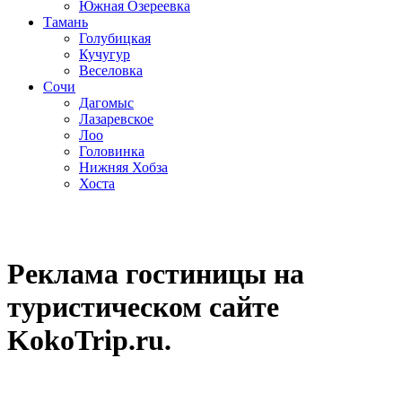
Южная Озереевка
Тамань
Голубицкая
Кучугур
Веселовка
Сочи
Дагомыс
Лазаревское
Лоо
Головинка
Нижняя Хобза
Хоста
Реклама
гостиницы на
туристическом сайте
KokoTrip.ru.