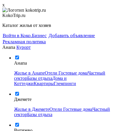
x
KokoTrip.ru
Каталог жилья от хозяев
Войти в Коко.Бизнес
Добавить объявление
Рекламная политика
Анапа
Курорт
Анапа
Жилье в Анапе
Отели
Гостевые дома
Частный
сектор
Базы отдыха
Дома и
Коттеджи
Квартиры
Глемпинги
Джемете
Жилье в Джемете
Отели
Гостевые дома
Частный
сектор
Базы отдыха
Витязево