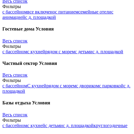
Весь список
Фильтры
с бассейном
все включено
с питанием
семейные отели
с
анимацией
с д. площадкой
Гостевые дома
Условия
Весь список
Фильтры
с бассейном
с кухней
рядом с морем
с детьми
с д. площадкой
Частный сектор
Условия
Весь список
Фильтры
с бассейном
С кухней
рядом с морем
с двориком
с парковкой
с д.
площадкой
Базы отдыха
Условия
Весь список
Фильтры
с бассейном
с кухней
с детьми
с д. площадкой
круглогодичные