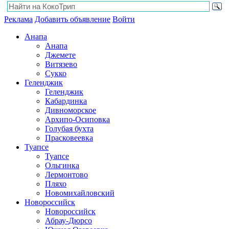
Реклама
Добавить объявление
Войти
Анапа
Анапа
Джемете
Витязево
Сукко
Геленджик
Геленджик
Кабардинка
Дивноморское
Архипо-Осиповка
Голубая бухта
Прасковеевка
Туапсе
Туапсе
Ольгинка
Лермонтово
Пляхо
Новомихайловский
Новороссийск
Новороссийск
Абрау-Дюрсо