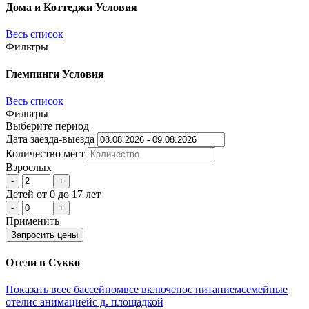
Дома и Коттеджи
Условия
Весь список
Фильтры
Глемпинги
Условия
Весь список
Фильтры
Выберите период
Дата заезда-выезда
Количеcтво мест
Взрослых
-
+
Детей
от 0 до 17 лет
-
+
Применить
Запросить цены
Отели в Сукко
Показать все
с бассейном
все включено
с питанием
семейные
отели
с анимацией
с д. площадкой