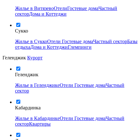
Жилье в Витязево
Отели
Гостевые дома
Частный
сектор
Дома и Коттеджи
Сукко
Жилье в Сукко
Отели
Гостевые дома
Частный сектор
Базы
отдыха
Дома и Коттеджи
Глемпинги
Геленджик
Курорт
Геленджик
Жилье в Геленджике
Отели
Гостевые дома
Частный
сектор
Кабардинка
Жилье в Кабардинке
Отели
Гостевые дома
Частный
сектор
Квартиры