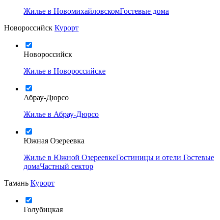
Жилье в Новомихайловском
Гостевые дома
Новороссийск
Курорт
Новороссийск
Жилье в Новороссийске
Абрау-Дюрсо
Жилье в Абрау-Дюрсо
Южная Озереевка
Жилье в Южной Озереевке
Гостиницы и отели
Гостевые
дома
Частный сектор
Тамань
Курорт
Голубицкая