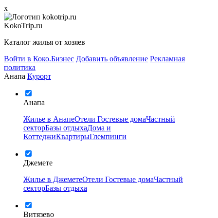
x
KokoTrip.ru
Каталог жилья от хозяев
Войти в Коко.Бизнес
Добавить объявление
Рекламная
политика
Анапа
Курорт
Анапа
Жилье в Анапе
Отели
Гостевые дома
Частный
сектор
Базы отдыха
Дома и
Коттеджи
Квартиры
Глемпинги
Джемете
Жилье в Джемете
Отели
Гостевые дома
Частный
сектор
Базы отдыха
Витязево