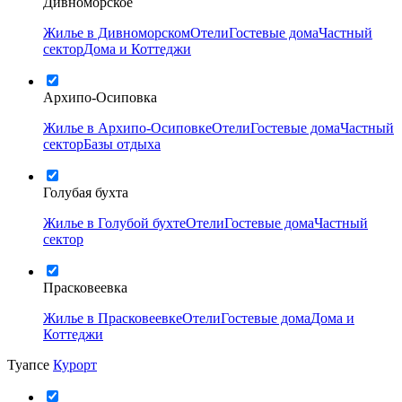
Дивноморское
Жилье в Дивноморском
Отели
Гостевые дома
Частный
сектор
Дома и Коттеджи
Архипо-Осиповка
Жилье в Архипо-Осиповке
Отели
Гостевые дома
Частный
сектор
Базы отдыха
Голубая бухта
Жилье в Голубой бухте
Отели
Гостевые дома
Частный
сектор
Прасковеевка
Жилье в Прасковеевке
Отели
Гостевые дома
Дома и
Коттеджи
Туапсе
Курорт