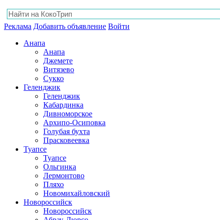
Реклама
Добавить объявление
Войти
Анапа
Анапа
Джемете
Витязево
Сукко
Геленджик
Геленджик
Кабардинка
Дивноморское
Архипо-Осиповка
Голубая бухта
Прасковеевка
Туапсе
Туапсе
Ольгинка
Лермонтово
Пляхо
Новомихайловский
Новороссийск
Новороссийск
Абрау-Дюрсо