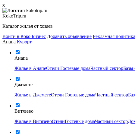
x
KokoTrip.ru
Каталог жилья от хозяев
Войти в Коко.Бизнес
Добавить объявление
Рекламная политик
Анапа
Курорт
Анапа
Жилье в Анапе
Отели
Гостевые дома
Частный сектор
Базы
Джемете
Жилье в Джемете
Отели
Гостевые дома
Частный сектор
Ба
Витязево
Жилье в Витязево
Отели
Гостевые дома
Частный сектор
Дом