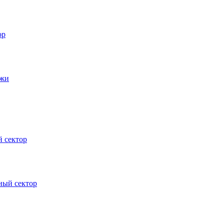
ор
джи
 сектор
ный сектор