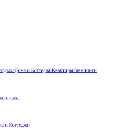
а
 отдыха
Дома и Коттеджи
Квартиры
Глемпинги
зы отдыха
а и Коттеджи