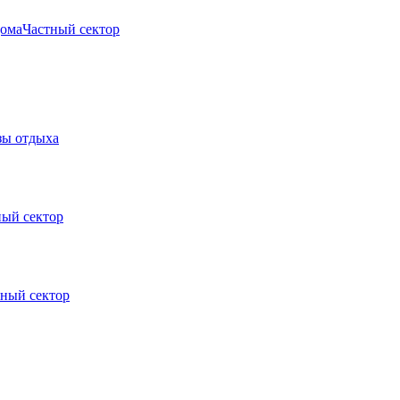
дома
Частный сектор
зы отдыха
ный сектор
тный сектор