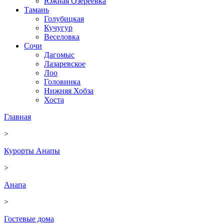
Южная Озереевка
Тамань
Голубицкая
Кучугур
Веселовка
Сочи
Дагомыс
Лазаревское
Лоо
Головинка
Нижняя Хобза
Хоста
Главная
>
Курорты Анапы
>
Анапа
>
Гостевые дома