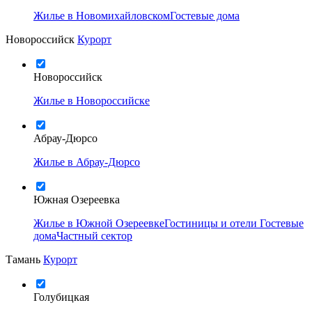
Жилье в Новомихайловском
Гостевые дома
Новороссийск
Курорт
Новороссийск
Жилье в Новороссийске
Абрау-Дюрсо
Жилье в Абрау-Дюрсо
Южная Озереевка
Жилье в Южной Озереевке
Гостиницы и отели
Гостевые
дома
Частный сектор
Тамань
Курорт
Голубицкая