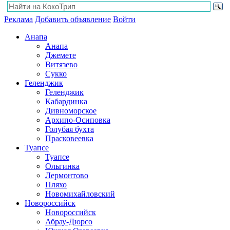
Реклама
Добавить объявление
Войти
Анапа
Анапа
Джемете
Витязево
Сукко
Геленджик
Геленджик
Кабардинка
Дивноморское
Архипо-Осиповка
Голубая бухта
Прасковеевка
Туапсе
Туапсе
Ольгинка
Лермонтово
Пляхо
Новомихайловский
Новороссийск
Новороссийск
Абрау-Дюрсо