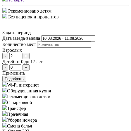
Рекомендовано детям
Без наценок и процентов
Задать период
Дата заезда-выезда
Количеcтво мест
Взрослых
-
+
Детей
от 0 до 17 лет
-
+
Применить
Подобрать
Wi-Fi интеренет
Оборудованная кухня
Рекомендовано детям
С парковкой
Трансфер
Прачечная
Уборка номера
Смена белья