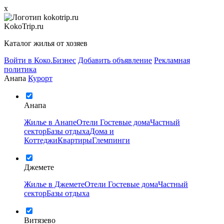
x
KokoTrip.ru
Каталог жилья от хозяев
Войти в Коко.Бизнес
Добавить объявление
Рекламная
политика
Анапа
Курорт
Анапа
Жилье в Анапе
Отели
Гостевые дома
Частный
сектор
Базы отдыха
Дома и
Коттеджи
Квартиры
Глемпинги
Джемете
Жилье в Джемете
Отели
Гостевые дома
Частный
сектор
Базы отдыха
Витязево