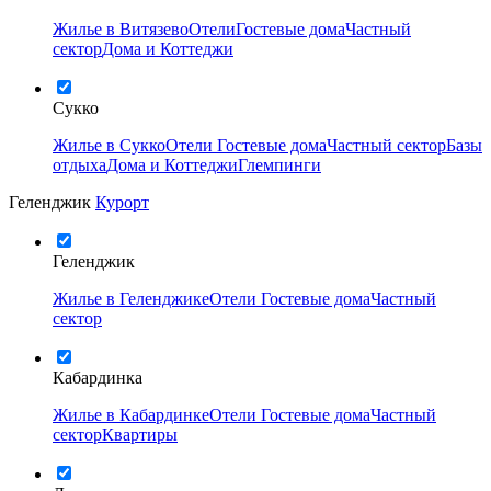
Жилье в Витязево
Отели
Гостевые дома
Частный
сектор
Дома и Коттеджи
Сукко
Жилье в Сукко
Отели
Гостевые дома
Частный сектор
Базы
отдыха
Дома и Коттеджи
Глемпинги
Геленджик
Курорт
Геленджик
Жилье в Геленджике
Отели
Гостевые дома
Частный
сектор
Кабардинка
Жилье в Кабардинке
Отели
Гостевые дома
Частный
сектор
Квартиры