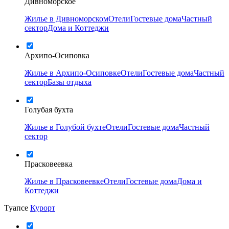
Дивноморское
Жилье в Дивноморском
Отели
Гостевые дома
Частный
сектор
Дома и Коттеджи
Архипо-Осиповка
Жилье в Архипо-Осиповке
Отели
Гостевые дома
Частный
сектор
Базы отдыха
Голубая бухта
Жилье в Голубой бухте
Отели
Гостевые дома
Частный
сектор
Прасковеевка
Жилье в Прасковеевке
Отели
Гостевые дома
Дома и
Коттеджи
Туапсе
Курорт