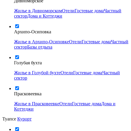
Дивноморское
Жилье в Дивноморском
Отели
Гостевые дома
Частный
сектор
Дома и Коттеджи
Архипо-Осиповка
Жилье в Архипо-Осиповке
Отели
Гостевые дома
Частный
сектор
Базы отдыха
Голубая бухта
Жилье в Голубой бухте
Отели
Гостевые дома
Частный
сектор
Прасковеевка
Жилье в Прасковеевке
Отели
Гостевые дома
Дома и
Коттеджи
Туапсе
Курорт