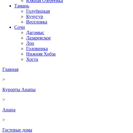
Южная Озереевка
Тамань
Голубицкая
Кучугур
Веселовка
Сочи
Дагомыс
Лазаревское
Лоо
Головинка
Нижняя Хобза
Хоста
Главная
>
Курорты Анапы
>
Анапа
>
Гостевые дома