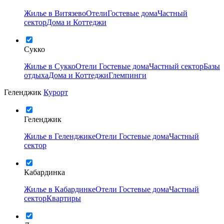
Жилье в Витязево
Отели
Гостевые дома
Частный
сектор
Дома и Коттеджи
Сукко
Жилье в Сукко
Отели
Гостевые дома
Частный сектор
Базы
отдыха
Дома и Коттеджи
Глемпинги
Геленджик
Курорт
Геленджик
Жилье в Геленджике
Отели
Гостевые дома
Частный
сектор
Кабардинка
Жилье в Кабардинке
Отели
Гостевые дома
Частный
сектор
Квартиры