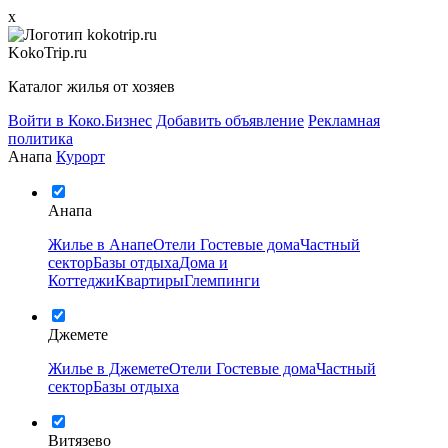
x
KokoTrip.ru
Каталог жилья от хозяев
Войти в Коко.Бизнес
Добавить объявление
Рекламная
политика
Анапа
Курорт
Анапа
Жилье в Анапе
Отели
Гостевые дома
Частный
сектор
Базы отдыха
Дома и
Коттеджи
Квартиры
Глемпинги
Джемете
Жилье в Джемете
Отели
Гостевые дома
Частный
сектор
Базы отдыха
Витязево