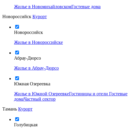
Жилье в Новомихайловском
Гостевые дома
Новороссийск
Курорт
Новороссийск
Жилье в Новороссийске
Абрау-Дюрсо
Жилье в Абрау-Дюрсо
Южная Озереевка
Жилье в Южной Озереевке
Гостиницы и отели
Гостевые
дома
Частный сектор
Тамань
Курорт
Голубицкая