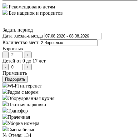
Рекомендовано детям
Без наценок и процентов
Задать период
Дата заезда-выезда
Количеcтво мест
Взрослых
-
+
Детей
от 0 до 17 лет
-
+
Применить
Подобрать
Wi-Fi интеренет
Рядом с морем
Оборудованная кухня
Платная парковка
Трансфер
Прачечная
Уборка номера
Смена белья
№ Отеля: 134