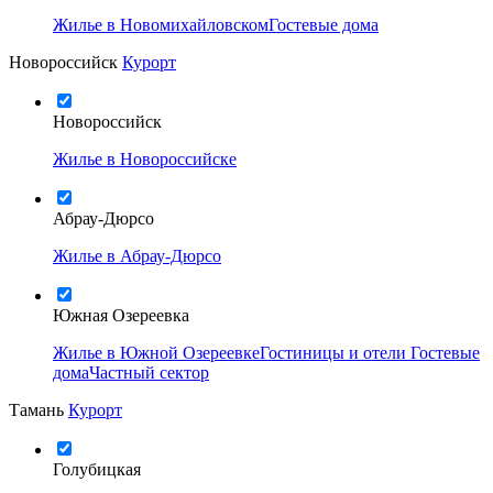
Жилье в Новомихайловском
Гостевые дома
Новороссийск
Курорт
Новороссийск
Жилье в Новороссийске
Абрау-Дюрсо
Жилье в Абрау-Дюрсо
Южная Озереевка
Жилье в Южной Озереевке
Гостиницы и отели
Гостевые
дома
Частный сектор
Тамань
Курорт
Голубицкая