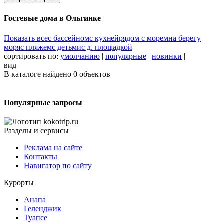
Гостевые дома в Ольгинке
Показать все
с бассейном
с кухней
рядом с морем
на берегу
моря
с пляжем
с детьми
с д. площадкой
сортировать по:
умолчанию
|
популярные
|
новинки
|
вид
В каталоге найдено
0
объектов
Популярные запросы
Разделы и сервисы
Реклама на сайте
Контакты
Навигатор по сайту
Курорты
Анапа
Геленджик
Туапсе