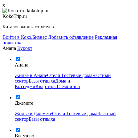
x
KokoTrip.ru
Каталог жилья от хозяев
Войти в Коко.Бизнес
Добавить объявление
Рекламная
политика
Анапа
Курорт
Анапа
Жилье в Анапе
Отели
Гостевые дома
Частный
сектор
Базы отдыха
Дома и
Коттеджи
Квартиры
Глемпинги
Джемете
Жилье в Джемете
Отели
Гостевые дома
Частный
сектор
Базы отдыха
Витязево