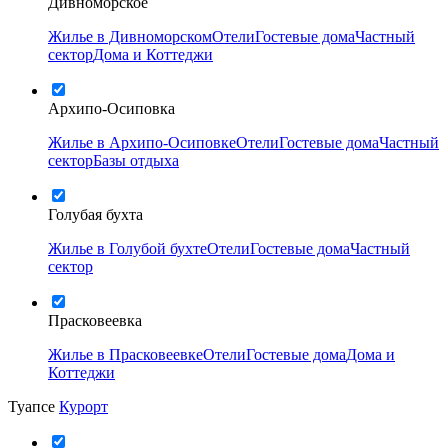
Дивноморское
Жилье в Дивноморском
Отели
Гостевые дома
Частный
сектор
Дома и Коттеджи
Архипо-Осиповка
Жилье в Архипо-Осиповке
Отели
Гостевые дома
Частный
сектор
Базы отдыха
Голубая бухта
Жилье в Голубой бухте
Отели
Гостевые дома
Частный
сектор
Прасковеевка
Жилье в Прасковеевке
Отели
Гостевые дома
Дома и
Коттеджи
Туапсе
Курорт