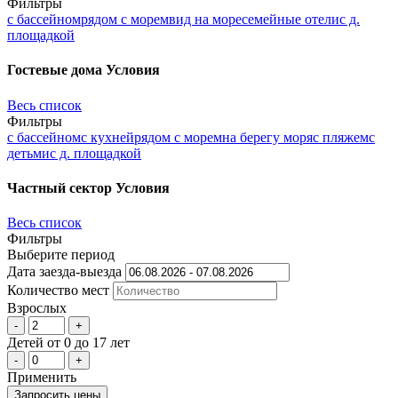
Фильтры
с бассейном
рядом с морем
вид на море
семейные отели
с д.
площадкой
Гостевые дома
Условия
Весь список
Фильтры
с бассейном
с кухней
рядом с морем
на берегу моря
с пляжем
с
детьми
с д. площадкой
Частный сектор
Условия
Весь список
Фильтры
Выберите период
Дата заезда-выезда
Количеcтво мест
Взрослых
-
+
Детей
от 0 до 17 лет
-
+
Применить
Запросить цены