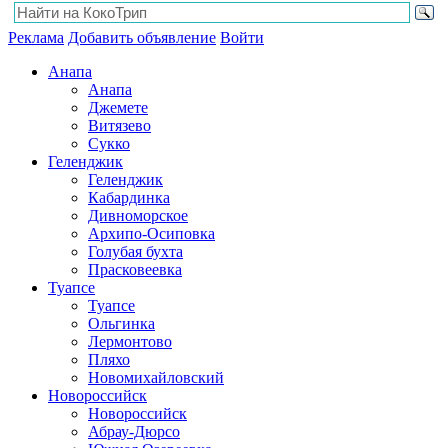
Реклама
Добавить объявление
Войти
Анапа
Анапа
Джемете
Витязево
Сукко
Геленджик
Геленджик
Кабардинка
Дивноморское
Архипо-Осиповка
Голубая бухта
Прасковеевка
Туапсе
Туапсе
Ольгинка
Лермонтово
Пляхо
Новомихайловский
Новороссийск
Новороссийск
Абрау-Дюрсо