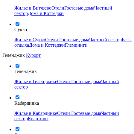
Жилье в Витязево
Отели
Гостевые дома
Частный
сектор
Дома и Коттеджи
Сукко
Жилье в Сукко
Отели
Гостевые дома
Частный сектор
Базы
отдыха
Дома и Коттеджи
Глемпинги
Геленджик
Курорт
Геленджик
Жилье в Геленджике
Отели
Гостевые дома
Частный
сектор
Кабардинка
Жилье в Кабардинке
Отели
Гостевые дома
Частный
сектор
Квартиры