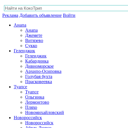
Реклама
Добавить объявление
Войти
Анапа
Анапа
Джемете
Витязево
Сукко
Геленджик
Геленджик
Кабардинка
Дивноморское
Архипо-Осиповка
Голубая бухта
Прасковеевка
Туапсе
Туапсе
Ольгинка
Лермонтово
Пляхо
Новомихайловский
Новороссийск
Новороссийск
Абрау-Дюрсо