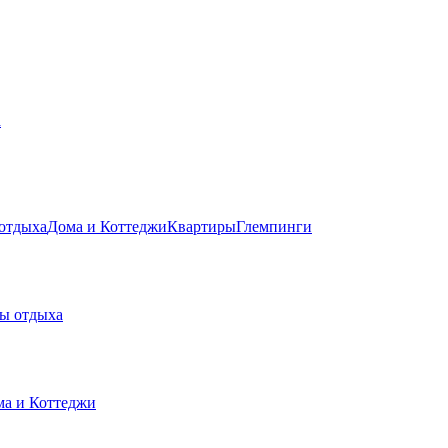
а
 отдыха
Дома и Коттеджи
Квартиры
Глемпинги
зы отдыха
а и Коттеджи