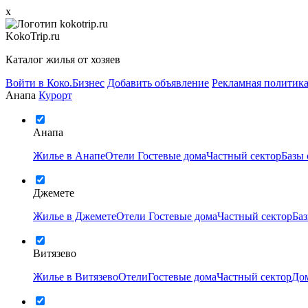
x
KokoTrip.ru
Каталог жилья от хозяев
Войти в Коко.Бизнес
Добавить объявление
Рекламная политик
Анапа
Курорт
Анапа
Жилье в Анапе
Отели
Гостевые дома
Частный сектор
Базы
Джемете
Жилье в Джемете
Отели
Гостевые дома
Частный сектор
Ба
Витязево
Жилье в Витязево
Отели
Гостевые дома
Частный сектор
Дом