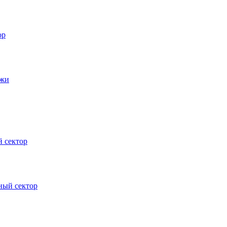
ор
джи
 сектор
ный сектор