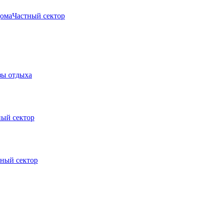
дома
Частный сектор
зы отдыха
ный сектор
тный сектор