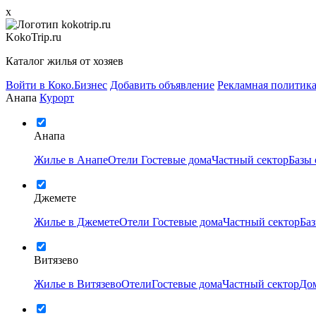
x
KokoTrip.ru
Каталог жилья от хозяев
Войти в Коко.Бизнес
Добавить объявление
Рекламная политик
Анапа
Курорт
Анапа
Жилье в Анапе
Отели
Гостевые дома
Частный сектор
Базы
Джемете
Жилье в Джемете
Отели
Гостевые дома
Частный сектор
Ба
Витязево
Жилье в Витязево
Отели
Гостевые дома
Частный сектор
Дом