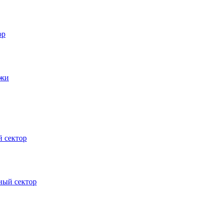
ор
джи
 сектор
ный сектор