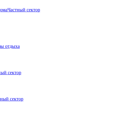
дома
Частный сектор
зы отдыха
ный сектор
тный сектор