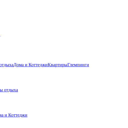
а
 отдыха
Дома и Коттеджи
Квартиры
Глемпинги
зы отдыха
а и Коттеджи