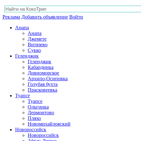
Реклама
Добавить объявление
Войти
Анапа
Анапа
Джемете
Витязево
Сукко
Геленджик
Геленджик
Кабардинка
Дивноморское
Архипо-Осиповка
Голубая бухта
Прасковеевка
Туапсе
Туапсе
Ольгинка
Лермонтово
Пляхо
Новомихайловский
Новороссийск
Новороссийск
Абрау-Дюрсо