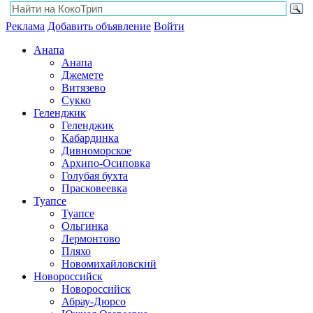
Реклама
Добавить объявление
Войти
Анапа
Анапа
Джемете
Витязево
Сукко
Геленджик
Геленджик
Кабардинка
Дивноморское
Архипо-Осиповка
Голубая бухта
Прасковеевка
Туапсе
Туапсе
Ольгинка
Лермонтово
Пляхо
Новомихайловский
Новороссийск
Новороссийск
Абрау-Дюрсо