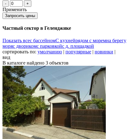
-
+
Применить
Запросить цены
Частный сектор в Геленджике
Показать все
с бассейном
С кухней
рядом с морем
на берегу
моря
с двориком
с парковкой
с д. площадкой
сортировать по:
умолчанию
|
популярные
|
новинки
|
вид
В каталоге найдено
3
объектов