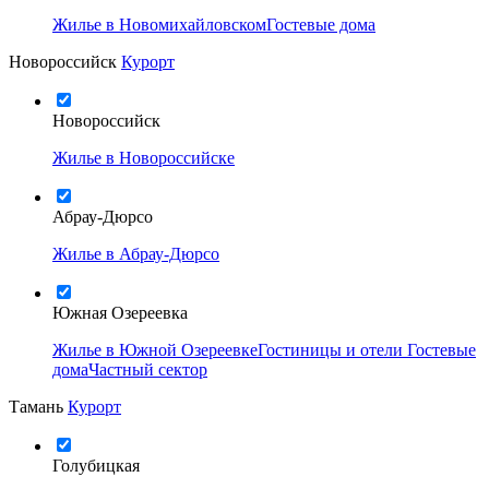
Жилье в Новомихайловском
Гостевые дома
Новороссийск
Курорт
Новороссийск
Жилье в Новороссийске
Абрау-Дюрсо
Жилье в Абрау-Дюрсо
Южная Озереевка
Жилье в Южной Озереевке
Гостиницы и отели
Гостевые
дома
Частный сектор
Тамань
Курорт
Голубицкая