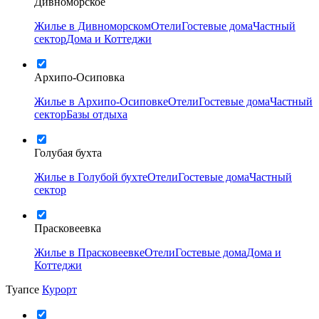
Дивноморское
Жилье в Дивноморском
Отели
Гостевые дома
Частный
сектор
Дома и Коттеджи
Архипо-Осиповка
Жилье в Архипо-Осиповке
Отели
Гостевые дома
Частный
сектор
Базы отдыха
Голубая бухта
Жилье в Голубой бухте
Отели
Гостевые дома
Частный
сектор
Прасковеевка
Жилье в Прасковеевке
Отели
Гостевые дома
Дома и
Коттеджи
Туапсе
Курорт