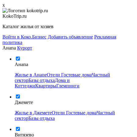
x
KokoTrip.ru
Каталог жилья от хозяев
Войти в Коко.Бизнес
Добавить объявление
Рекламная
политика
Анапа
Курорт
Анапа
Жилье в Анапе
Отели
Гостевые дома
Частный
сектор
Базы отдыха
Дома и
Коттеджи
Квартиры
Глемпинги
Джемете
Жилье в Джемете
Отели
Гостевые дома
Частный
сектор
Базы отдыха
Витязево