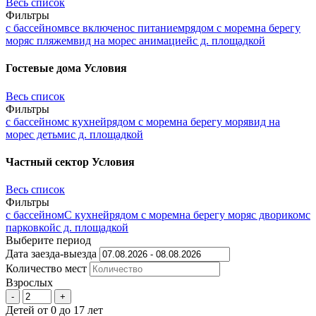
Весь список
Фильтры
с бассейном
все включено
с питанием
рядом с морем
на берегу
моря
с пляжем
вид на море
с анимацией
с д. площадкой
Гостевые дома
Условия
Весь список
Фильтры
с бассейном
с кухней
рядом с морем
на берегу моря
вид на
море
с детьми
с д. площадкой
Частный сектор
Условия
Весь список
Фильтры
с бассейном
С кухней
рядом с морем
на берегу моря
с двориком
с
парковкой
с д. площадкой
Выберите период
Дата заезда-выезда
Количеcтво мест
Взрослых
-
+
Детей
от 0 до 17 лет