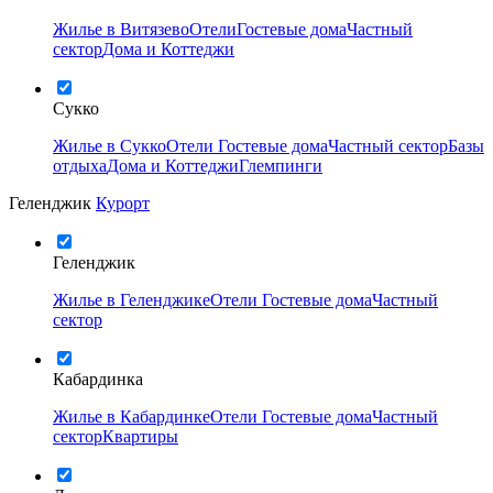
Жилье в Витязево
Отели
Гостевые дома
Частный
сектор
Дома и Коттеджи
Сукко
Жилье в Сукко
Отели
Гостевые дома
Частный сектор
Базы
отдыха
Дома и Коттеджи
Глемпинги
Геленджик
Курорт
Геленджик
Жилье в Геленджике
Отели
Гостевые дома
Частный
сектор
Кабардинка
Жилье в Кабардинке
Отели
Гостевые дома
Частный
сектор
Квартиры