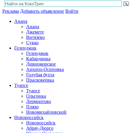
Реклама
Добавить объявление
Войти
Анапа
Анапа
Джемете
Витязево
Сукко
Геленджик
Геленджик
Кабардинка
Дивноморское
Архипо-Осиповка
Голубая бухта
Прасковеевка
Туапсе
Туапсе
Ольгинка
Лермонтово
Пляхо
Новомихайловский
Новороссийск
Новороссийск
Абрау-Дюрсо