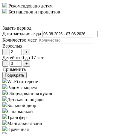
Рекомендовано детям
Без наценок и процентов
Задать период
Дата заезда-выезда
Количеcтво мест
Взрослых
-
+
Детей
от 0 до 17 лет
-
+
Применить
Подобрать
Wi-Fi интеренет
Рядом с морем
Оборудованная кухня
Детская площадка
Большой двор
С парковкой
Трансфер
Мангальная зона
Прачечная