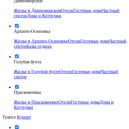
Дивноморское
Жилье в Дивноморском
Отели
Гостевые дома
Частный
сектор
Дома и Коттеджи
Архипо-Осиповка
Жилье в Архипо-Осиповке
Отели
Гостевые дома
Частный
сектор
Базы отдыха
Голубая бухта
Жилье в Голубой бухте
Отели
Гостевые дома
Частный
сектор
Прасковеевка
Жилье в Прасковеевке
Отели
Гостевые дома
Дома и
Коттеджи
Туапсе
Курорт