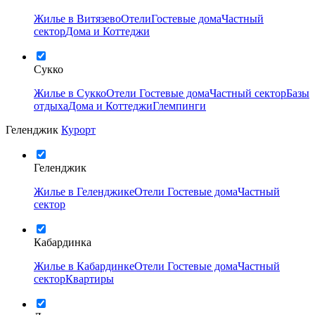
Жилье в Витязево
Отели
Гостевые дома
Частный
сектор
Дома и Коттеджи
Сукко
Жилье в Сукко
Отели
Гостевые дома
Частный сектор
Базы
отдыха
Дома и Коттеджи
Глемпинги
Геленджик
Курорт
Геленджик
Жилье в Геленджике
Отели
Гостевые дома
Частный
сектор
Кабардинка
Жилье в Кабардинке
Отели
Гостевые дома
Частный
сектор
Квартиры