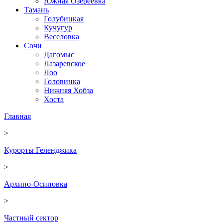
Южная Озереевка
Тамань
Голубицкая
Кучугур
Веселовка
Сочи
Дагомыс
Лазаревское
Лоо
Головинка
Нижняя Хобза
Хоста
Главная
>
Курорты Геленджика
>
Архипо-Осиповка
>
Частный сектор