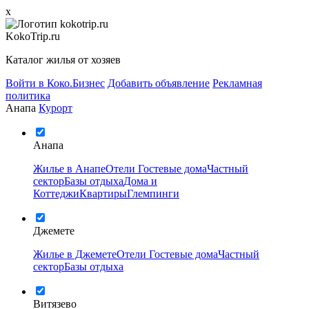
x
KokoTrip.ru
Каталог жилья от хозяев
Войти в Коко.Бизнес
Добавить объявление
Рекламная
политика
Анапа
Курорт
Анапа
Жилье в Анапе
Отели
Гостевые дома
Частный
сектор
Базы отдыха
Дома и
Коттеджи
Квартиры
Глемпинги
Джемете
Жилье в Джемете
Отели
Гостевые дома
Частный
сектор
Базы отдыха
Витязево