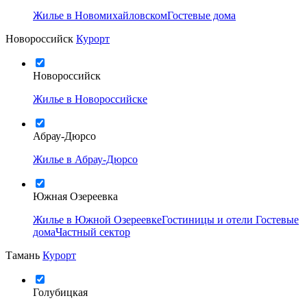
Жилье в Новомихайловском
Гостевые дома
Новороссийск
Курорт
Новороссийск
Жилье в Новороссийске
Абрау-Дюрсо
Жилье в Абрау-Дюрсо
Южная Озереевка
Жилье в Южной Озереевке
Гостиницы и отели
Гостевые
дома
Частный сектор
Тамань
Курорт
Голубицкая