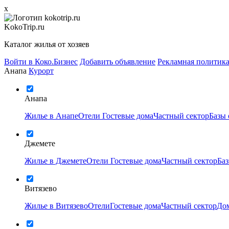
x
KokoTrip.ru
Каталог жилья от хозяев
Войти в Коко.Бизнес
Добавить объявление
Рекламная политик
Анапа
Курорт
Анапа
Жилье в Анапе
Отели
Гостевые дома
Частный сектор
Базы
Джемете
Жилье в Джемете
Отели
Гостевые дома
Частный сектор
Ба
Витязево
Жилье в Витязево
Отели
Гостевые дома
Частный сектор
Дом