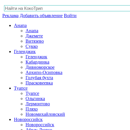
Реклама
Добавить объявление
Войти
Анапа
Анапа
Джемете
Витязево
Сукко
Геленджик
Геленджик
Кабардинка
Дивноморское
Архипо-Осиповка
Голубая бухта
Прасковеевка
Туапсе
Туапсе
Ольгинка
Лермонтово
Пляхо
Новомихайловский
Новороссийск
Новороссийск
Абрау-Дюрсо