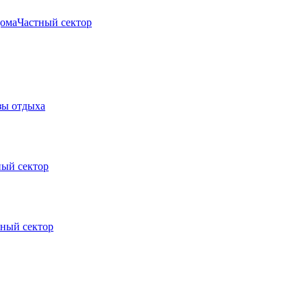
дома
Частный сектор
зы отдыха
ный сектор
тный сектор