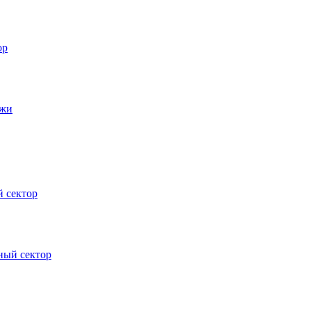
ор
джи
 сектор
ный сектор