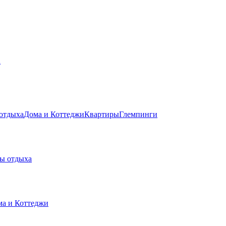
а
 отдыха
Дома и Коттеджи
Квартиры
Глемпинги
зы отдыха
а и Коттеджи